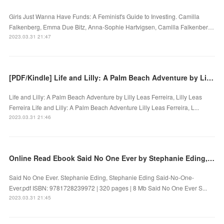
Girls Just Wanna Have Funds: A Feminist's Guide to Investing. Camilla
Falkenberg, Emma Due Bitz, Anna-Sophie Hartvigsen, Camilla Falkenber…
2023.03.31 21:47
[PDF/Kindle] Life and Lilly: A Palm Beach Adventure by Lilly Leas Ferreira, Lilly Leas Ferreira
Life and Lilly: A Palm Beach Adventure by Lilly Leas Ferreira, Lilly Leas
Ferreira Life and Lilly: A Palm Beach Adventure Lilly Leas Ferreira, L...
2023.03.31 21:46
Online Read Ebook Said No One Ever by Stephanie Eding, Stephanie Eding
Said No One Ever. Stephanie Eding, Stephanie Eding Said-No-One-
Ever.pdf ISBN: 9781728239972 | 320 pages | 8 Mb Said No One Ever S...
2023.03.31 21:45