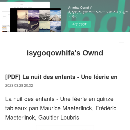
Ameba Owndで
あなただけのホームページやブログをつ
くろう
今すぐ試す
isygoqowhifa's Ownd
[PDF] La nuit des enfants - Une féerie en
2023.03.28 20:32
La nuit des enfants - Une féerie en quinze
tableaux pan Maurice Maeterlinck, Frédéric
Maeterlinck, Gaultier Loubris