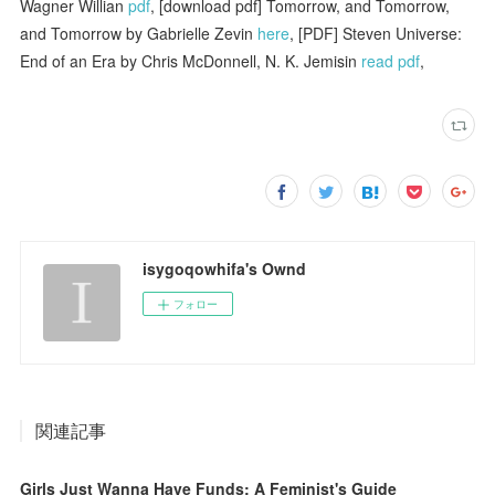
Wagner Willian
pdf
, [download pdf] Tomorrow, and Tomorrow,
and Tomorrow by Gabrielle Zevin
here
, [PDF] Steven Universe:
End of an Era by Chris McDonnell, N. K. Jemisin
read pdf
,
isygoqowhifa's Ownd
フォロー
関連記事
Girls Just Wanna Have Funds: A Feminist's Guide