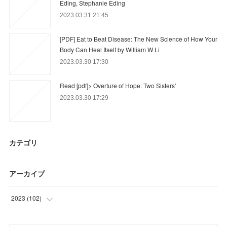
Eding, Stephanie Eding
2023.03.31 21:45
[PDF] Eat to Beat Disease: The New Science of How Your
Body Can Heal Itself by William W Li
2023.03.30 17:30
Read [pdf]> Overture of Hope: Two Sisters'
2023.03.30 17:29
カテゴリ
アーカイブ
2023
(
102
)
(
3
)