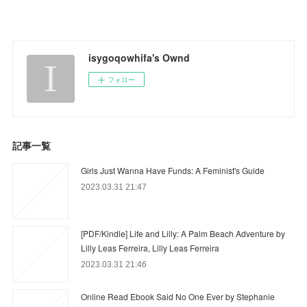
isygoqowhifa's Ownd
フォロー
記事一覧
Girls Just Wanna Have Funds: A Feminist's Guide
2023.03.31 21:47
[PDF/Kindle] Life and Lilly: A Palm Beach Adventure by
Lilly Leas Ferreira, Lilly Leas Ferreira
2023.03.31 21:46
Online Read Ebook Said No One Ever by Stephanie