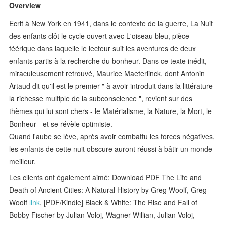
Overview
Ecrit à New York en 1941, dans le contexte de la guerre, La Nuit
des enfants clôt le cycle ouvert avec L'oiseau bleu, pièce
féérique dans laquelle le lecteur suit les aventures de deux
enfants partis à la recherche du bonheur. Dans ce texte inédit,
miraculeusement retrouvé, Maurice Maeterlinck, dont Antonin
Artaud dit qu'il est le premier " à avoir introduit dans la littérature
la richesse multiple de la subconscience ", revient sur des
thèmes qui lui sont chers - le Matérialisme, la Nature, la Mort, le
Bonheur - et se révèle optimiste.
Quand l'aube se lève, après avoir combattu les forces négatives,
les enfants de cette nuit obscure auront réussi à bâtir un monde
meilleur.
Les clients ont également aimé: Download PDF The Life and
Death of Ancient Cities: A Natural History by Greg Woolf, Greg
Woolf
link
, [PDF/Kindle] Black & White: The Rise and Fall of
Bobby Fischer by Julian Voloj, Wagner Willian, Julian Voloj,